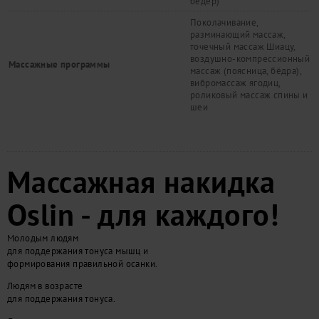
бёдер)
Поколачивание,
разминающий массаж,
точечный массаж Шиацу,
воздушно-компрессионный
Массажные программы
массаж (поясница, бёдра),
вибромассаж ягодиц,
роликовый массаж спины и
шеи
Массажная накидка
Oslin - для каждого!
Молодым людям
для поддержания тонуса мышц и
формирования правильной осанки.
Людям в возрасте
для поддержания тонуса.