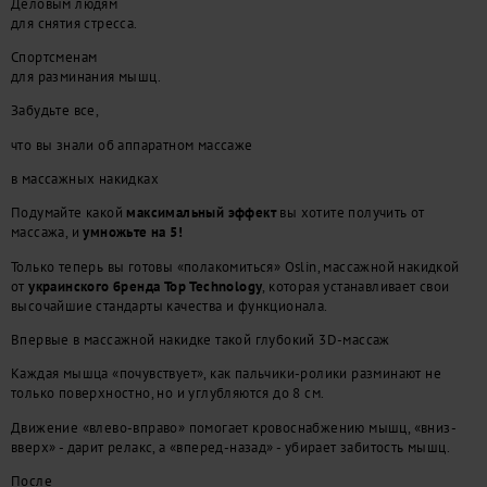
Деловым людям
для снятия стресса.
Спортсменам
для разминания мышц.
Забудьте все,
что вы знали об аппаратном массаже
в массажных накидках
Подумайте какой
максимальный эффект
вы хотите получить от
массажа, и
умножьте на 5!
Только теперь вы готовы «полакомиться» Oslin, массажной накидкой
от
украинского бренда Top Technology
, которая устанавливает свои
высочайшие стандарты качества и функционала.
Впервые в массажной накидке такой глубокий 3D-массаж
Каждая мышца «почувствует», как пальчики-ролики разминают не
только поверхностно, но и углубляются до 8 см.
Движение «влево-вправо» помогает кровоснабжению мышц, «вниз-
вверх» - дарит релакс, а «вперед-назад» - убирает забитость мышц.
После