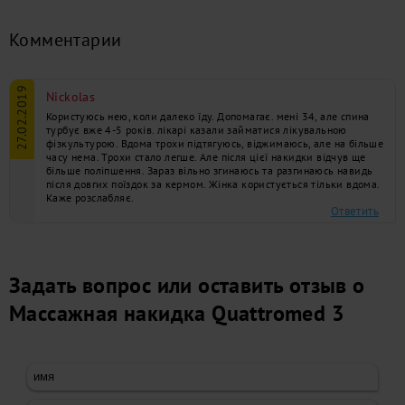
Комментарии
27.02.2019
Nickolas
Користуюсь нею, коли далеко їду. Допомагає. мені 34, але спина
турбує вже 4-5 років. лікарі казали займатися лікувальною
фізкультурою. Вдома трохи підтягуюсь, віджимаюсь, але на більше
часу нема. Трохи стало легше. Але після цієї накидки відчув ще
більше поліпшення. Зараз вільно згинаюсь та разгинаюсь навидь
після довгих поїздок за кермом. Жінка користується тільки вдома.
Каже розслабляє.
Ответить
Задать вопрос или оставить отзыв о
Массажная накидка Quattromed 3