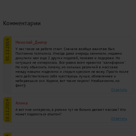
Комментарии
01.12.2016
Николай_Днепр
У нас такое на работе стоит. Сначала вообще ажиотаж был.
Постоянно толпились. Иногда даже очередь занимали, недавно
докупили нам еще 2 других моделей, поновее и подороже. Но
ситуация не измерилась. Все-равно всем нравится "калифорния".
Не могу обьяснить почему, но сильных различий в масссаже
между новыми моделями и старым креслом не вижу. Просто после
него действительно себя чувствуешь лучше, обновленнее и
набираешься сил. Короче, вот такие пироги! Необьяснимо, но
факт))
Ответить
10.12.2014
Алина
А вот мне интересно, а ролики тут не больно делают массаж? Кто
может поделиться опытом?
Ответить