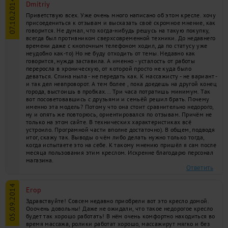
07.10.2014
Dmitriy
Приветствую всех. Уже очень много написано об этом кресле. хочу
А
л
и
н
а
,
з
д
р
а
в
с
т
в
у
й
т
е
.
Р
о
л
и
к
и
в
э
т
о
м
к
р
е
с
л
е
д
о
с
т
а
т
о
ч
н
о
м
я
г
к
и
е
и
н
е
о
с
т
а
в
л
я
ю
т
н
и
к
а
к
и
х
б
о
л
е
з
н
е
н
н
ы
х
о
щ
у
щ
е
н
и
й
.
К
с
т
а
т
и
,
э
т
о
о
д
н
о
и
з
п
р
е
и
м
у
щ
е
с
т
в
"
К
а
л
и
ф
о
р
н
и
и
С
"
п
е
р
е
д
д
р
у
г
и
м
и
б
ю
д
ж
е
т
н
ы
м
и
м
о
д
е
л
я
м
и
к
р
е
с
е
л
.
В
ы
м
о
ж
е
т
е
п
о
п
р
о
б
о
в
а
т
ь
и
с
а
м
и
:
п
о
з
в
о
н
и
т
е
н
а
м
и
з
а
п
и
ш
и
т
е
с
ь
н
а
т
е
с
т
-
д
р
а
й
в
к
р
е
с
л
а
(
е
с
л
и
В
ы
в
К
и
е
в
е
)
.
присоедениться к отзывам и высказать своё скромное мнение, как
говорится. Не думал, что когда-нибудь решусь на такую покупку,
всегда был противником сверхсовременной техники. До недавнего
времени даже с кнопочным телефоном ходил, да по статусу уже
неудобно как-то) Но не буду отходить от темы. Недавно как
говорится, нужда заставила. А именно - усталость от работы
переросла в хроническую, от которой просто не куда было
деваться. Спина ныла - не передать как. К массажисту - не вариант -
и так дел невпроворот. А тем более , пока доедешь на другой конец
города, выстоишь в пробках... Три часа потратишь минимум. Так
вот посоветовавшись с друзьями и семьёй решил брать. Почему
именно эта модель? Потому что она стоит сравнительно недорого,
ну и опять же повторюсь, ориентировался по отзывам. Причём не
только на этом сайте. В технических характеристиках всё
устроило. Програмной части вполне достаточно). В общем, подводя
итог, скажу так. Выводы о чём либо делать нужно только тогда,
когда испытаете это на себе. К такому мнению пришёл я сам после
месяца пользования этим креслом. Искренне благодарю персонал
магазина.
Ответить
05.09.2014
Егор
Здравствуйте! Совсем недавно приобрели вот это кресло домой.
Ооочень довольны! Даже не ожидали, что такое недорогое кресло
будет так хорошо работать! В нём очень комфортно находиться во
время массажа, ролики работат хорошо, массажирут мягко и без