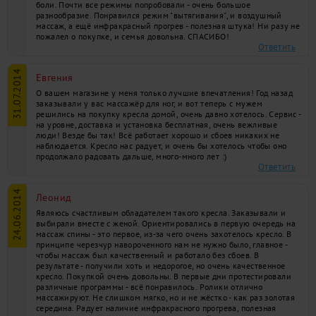
боли. Почти все режимы попробовали - очень большое
разнообразие. Понравился режим "вытягивания", и воздушный
массаж, а ещё инфракрасный прогрев - полезная штука! Ни разу не
пожалел о покупке, и семья довольна. СПАСИБО!
Ответить
31.07.2014
Евгения
О вашем магазине у меня только лучшие впечатления! Год назад
заказывали у вас массажёр для ног, и вот теперь с мужем
решились на покупку кресла домой, очень давно хотелось. Сервис -
на уровне, доставка и установка бесплатная, очень вежливые
люди! Везде бы так! Всё работает хорошо и сбоев никаких не
наблюдается. Кресло нас радует, и очень бы хотелось чтобы оно
продолжало радовать дальше, много-много лет :)
Ответить
24.06.2014
Леонид
Являюсь счастливым обладателем такого кресла. Заказывали и
выбирали вместе с женой. Ориентировались в первую очередь на
массаж спины - это первое, из-за чего очень захотелось кресло. В
принципе черезчур навороченного нам не нужно было, главное -
чтобы массаж был качественный и работало без сбоев. В
результате - получили хоть и недорогое, но очень качественное
кресло. Покупкой очень довольны. В первые дни протестировали
различные программы - всё понравилось. Ролики отлично
массажируют. Не слишком мягко, но и не жёстко - как раз золотая
середина. Радует наличие инфракрасного прогрева, полезная